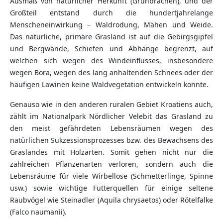
Ausmaß von natürlicher Herkunft (Grünbrachen), und der
Großteil entstand durch die hundertjahrelange
Menscheneinwirkung – Waldrodung, Mähen und Weide.
Das natürliche, primäre Grasland ist auf die Gebirgsgipfel
und Bergwände, Schiefen und Abhänge begrenzt, auf
welchen sich wegen des Windeinflusses, insbesondere
wegen Bora, wegen des lang anhaltenden Schnees oder der
häufigen Lawinen keine Waldvegetation entwickeln konnte.
Genauso wie in den anderen ruralen Gebiet Kroatiens auch,
zählt im Nationalpark Nördlicher Velebit das Grasland zu
den meist gefährdeten Lebensräumen wegen des
natürlichen Sukzessionsprozesses bzw. des Bewachsens des
Graslandes mit Holzarten. Somit gehen nicht nur die
zahlreichen Pflanzenarten verloren, sondern auch die
Lebensräume für viele Wirbellose (Schmetterlinge, Spinne
usw.) sowie wichtige Futterquellen für einige seltene
Raubvögel wie Steinadler (Aquila chrysaetos) oder Rötelfalke
(Falco naumanii).